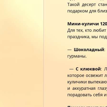
Такой десерт ста
подарком для близ
Мини-куличи 120
Для тех, кто люби
праздника, мы под
— 
Шоколадный
:
гурманы.
 — 
С клюквой
: 
которое освежит л
куличики выпекают
и аккуратная гла
порадовать себя и