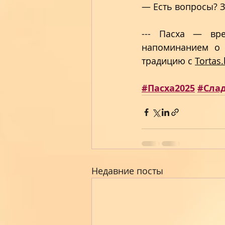
— Есть вопросы? З
--- Пасха — вре
напоминанием о 
традицию с 
Tortas.
#Пасха202
5
#Сла
Недавние посты