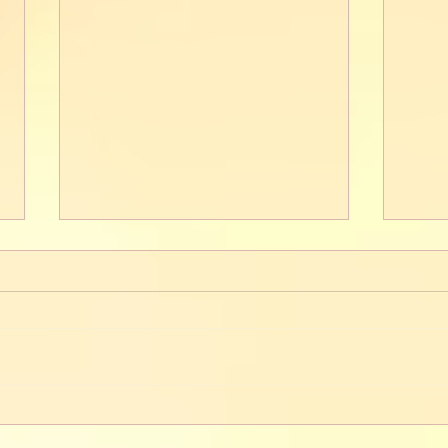
Love-сет
Имб
торт