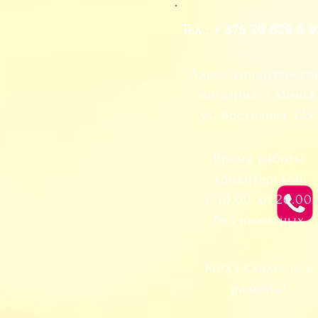
сладкие мечты вместе!
Тел.: + 375 29 629 6 
Адрес кондитерско
магазина: г.Минск
ул. Восточная, 125.
Время работы
кондитерской
с 10.00 до 20.00
без выходных
Когда сладость в
радость!