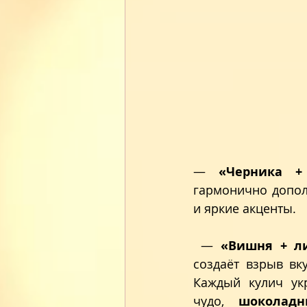
— 
«Черника +
гармонично дополн
и яркие акценты.
 — 
«Вишня + л
создаёт взрыв вку
Каждый кулич ук
чудо, 
 шоколад