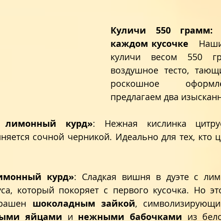
Куличи 550 грамм: 
каждом кусочке
   Наш
куличи весом 550 г
воздушное тесто, тающ
роскошное оформл
предлагаем два изысканн
 лимонный курд»
: Нежная кислинка цитрус
яется сочной черникой. Идеально для тех, кто ц
имонный курд»
: Сладкая вишня в дуэте с лим
са, который покоряет с первого кусочка. Но это
рашен 
шоколадным зайкой
, символизирующи
ными яйцами
 и 
нежными бабочками
 из бело