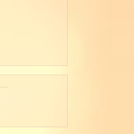
ирно-брусничный
.