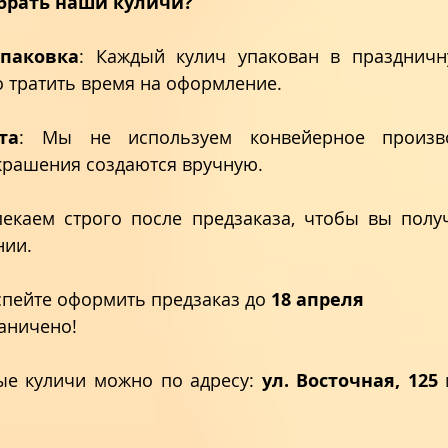
брать наши куличи?
паковка
: Каждый кулич упакован в праздничн
 тратить время на оформление. 
та
: Мы не используем конвейерное производ
крашения создаются вручную. 
пекаем строго после предзаказа, чтобы вы получ
ии. 
Успейте оформить предзаказ до 
18 апреля
аничено!
ые куличи можно по адресу: 
ул. Восточная, 125
 