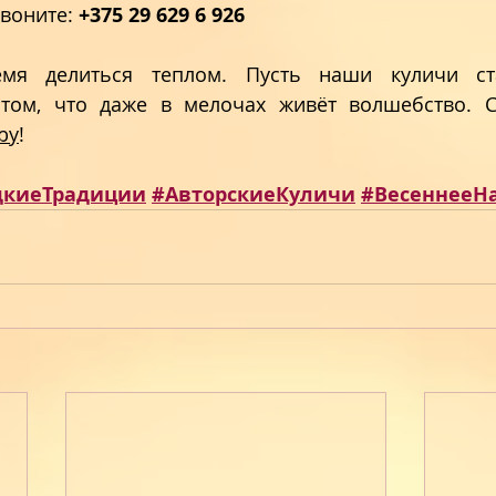
воните: 
+375 29 629 6 926
мя делиться теплом. Пусть наши куличи ста
том, что даже в мелочах живёт волшебство. С
by
!   
дкиеТрадиции
#АвторскиеКуличи
#ВесеннееН