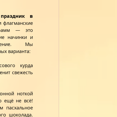
праздник в 
и флагманские 
рамм — это 
ие начинки и 
ение. Мы 
ых варианта: 
ового курда 
енит свежесть 
онной ноткой 
 ещё не всё! 
м пасхальное 
го шоколада. 