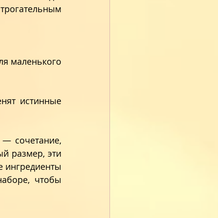
трогательным 
ля маленького 
нят истинные 
— сочетание, 
й размер, эти 
е ингредиенты 
аборе, чтобы 