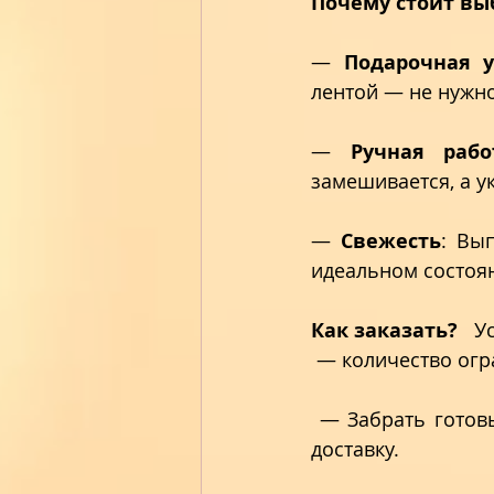
Почему стоит вы
— 
Подарочная у
лентой — не нужно
— 
Ручная рабо
замешивается, а у
— 
Свежесть
: Вы
идеальном состоян
Как заказать?
   
 — количество огр
 — Забрать готов
доставку. 