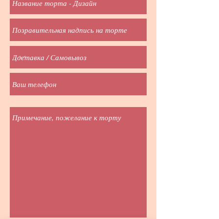
соевый лецитин Е476,
ароматизатор «Ваниль»); масло
подсолнечное рафинированное
дезодорированое; яйца куриные
пищевые; молоко цельное
сгущенное с сахаром (молоко
нормализованное, сахарный
сироп); крем для глазирования
Caravella Cake Cocao (сахар,
негидрогенизированные
растительные масла и жиры
(рапсовые, подсолнечные,
кукурузные и соевые в
различных пропорциях);
обезжиренный какао-
порошок(16%); сухое молоко;
эмульгатор(Е322-соевый
лецитин), натуральный
ароматизатор ваниль); сахар-
песок; коньяк; какао-порошок
алколизированный;