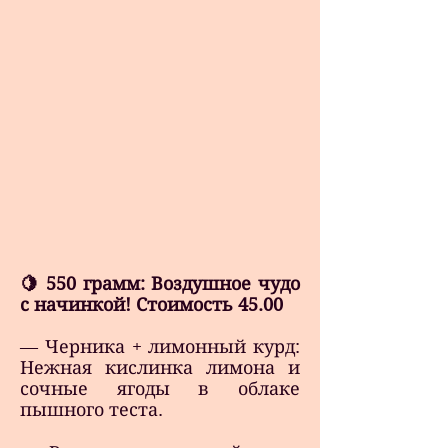
с
добавлением
свежей
клюквы.
Вес
120г
Цена
10,00
руб
🍋 550 грамм: Воздушное чудо
с начинкой! Стоимость 45.00
— Черника + лимонный курд:
Нежная кислинка лимона и
сочные ягоды в облаке
пышного теста.